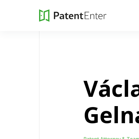
Václ
Geln