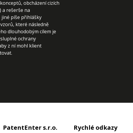
konceptů, obcházení cizích
 a rešerše na
jiné píše přihlášky
vzorů, které následně
Jeho dlouhodobým cílem je
ysluplné ochrany
aby z ní mohl klient
tovat.
PatentEnter s.r.o.
Rychlé odkazy