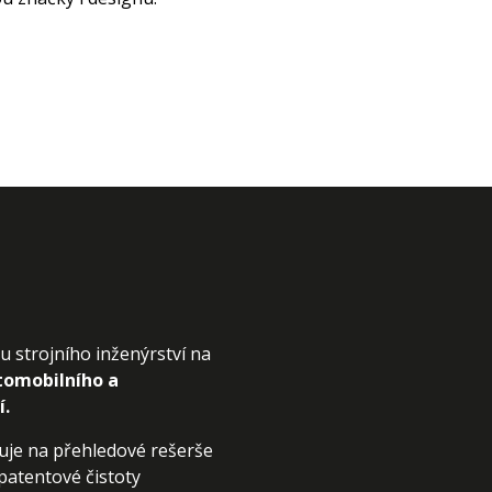
u strojního inženýrství na
tomobilního a
í.
uje na přehledové rešerše
patentové čistoty