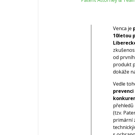
Patent Attorney & Tea
Venca je
10letou 
Libereck
zkušenost
od první
produkt p
dokáže n
Vedle toh
prevenci 
konkure
přehledů 
(tzv. Pat
primární
technický
s ochrano