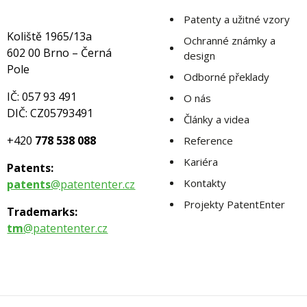
Patenty a užitné vzory
Koliště 1965/13a
Ochranné známky a
602 00 Brno – Černá
design
Pole
Odborné překlady
IČ: 057 93 491
O nás
DIČ: CZ05793491
Články a videa
+420
778 538 088
Reference
Kariéra
Patents:
Kontakty
patents
@patententer.cz
Projekty PatentEnter
Trademarks:
tm
@patententer.cz