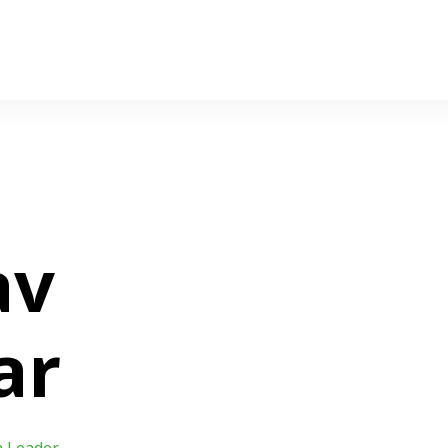
av
ar