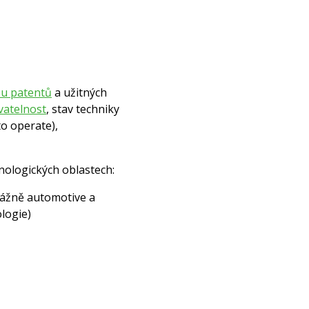
í u patentů
a užitných
vatelnost
, stav techniky
o operate),
hnologických oblastech:
evážně automotive a
logie)