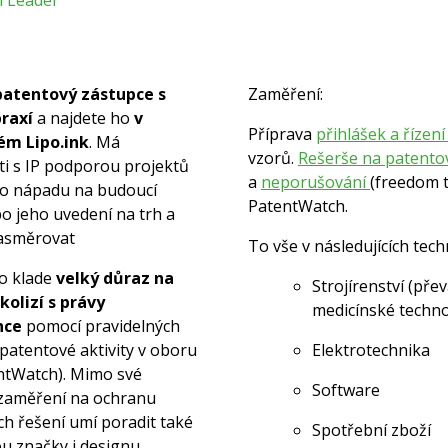
m Leader
patentový zástupce s
Zaměření:
praxí
a najdete ho
v
Příprava
přihlášek a řízen
ém Lipo.ink
. Má
vzorů.
Rešerše na patento
i s IP podporou projektů
a
neporušování
(freedom t
ho nápadu na budoucí
PatentWatch.
o jeho uvedení na trh a
asměrovat
To vše v následujících tec
o klade
velký důraz na
Strojírenství (př
kolizí s právy
medicínské techno
nce
pomocí pravidelných
patentové aktivity v oboru
Elektrotechnika
entWatch). Mimo své
Software
 zaměření na ochranu
ch řešení umí poradit také
Spotřební zboží
u značky i designu.