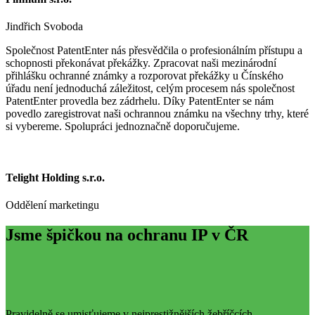
Jindřich Svoboda
Společnost PatentEnter nás přesvědčila o profesionálním přístupu a
schopnosti překonávat překážky. Zpracovat naši mezinárodní
přihlášku ochranné známky a rozporovat překážky u Čínského
úřadu není jednoduchá záležitost, celým procesem nás společnost
PatentEnter provedla bez zádrhelu. Díky PatentEnter se nám
povedlo zaregistrovat naši ochrannou známku na všechny trhy, které
si vybereme. Spolupráci jednoznačně doporučujeme.
Telight Holding s.r.o.
Oddělení marketingu
Jsme špičkou na ochranu IP v ČR
Pravidelně se umisťujeme v nejprestižnějších žebříčcích