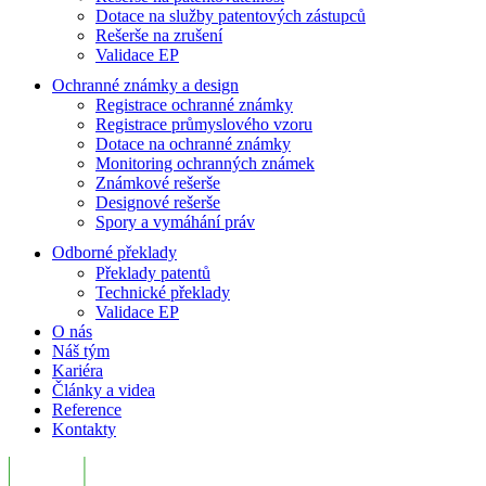
Dotace na služby patentových zástupců
Rešerše na zrušení
Validace EP
Ochranné známky a design
Registrace ochranné známky
Registrace průmyslového vzoru
Dotace na ochranné známky
Monitoring ochranných známek
Známkové rešerše
Designové rešerše
Spory a vymáhání práv
Odborné překlady
Překlady patentů
Technické překlady
Validace EP
O nás
Náš tým
Kariéra
Články a videa
Reference
Kontakty