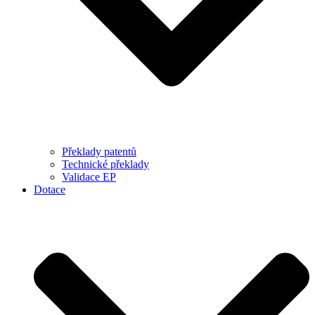
Překlady patentů
Technické překlady
Validace EP
Dotace