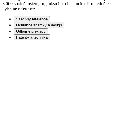
3 000 společnostem, organizacím a institucím. Prohlédněte si
vybrané reference.
Všechny reference
Ochranné známky a design
Odborné překlady
Patenty a technika