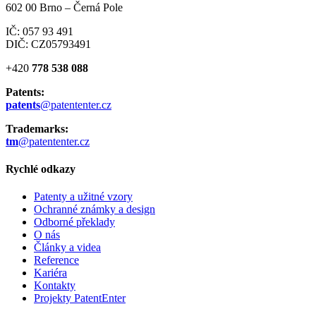
602 00 Brno – Černá Pole
IČ: 057 93 491
DIČ: CZ05793491
+420
778 538 088
Patents:
patents
@patententer.cz
Trademarks:
tm
@patententer.cz
Rychlé odkazy
Patenty a užitné vzory
Ochranné známky a design
Odborné překlady
O nás
Články a videa
Reference
Kariéra
Kontakty
Projekty PatentEnter