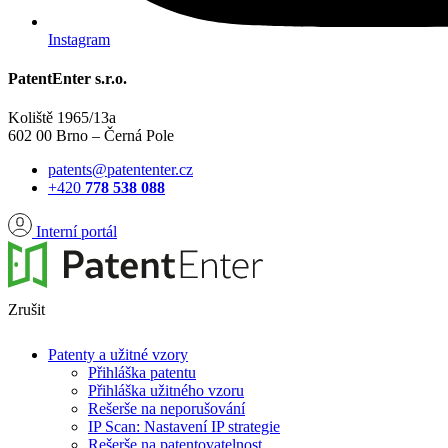
Instagram
PatentEnter s.r.o.
Koliště 1965/13a
602 00 Brno – Černá Pole
patents@patententer.cz
+420
778 538 088
Interní portál
Zrušit
Patenty a užitné vzory
Přihláška patentu
Přihláška užitného vzoru
Rešerše na neporušování
IP Scan: Nastavení IP strategie
Rešerše na patentovatelnost