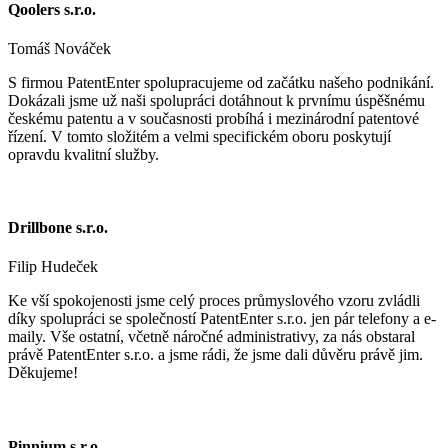
Qoolers s.r.o.
Tomáš Nováček
S firmou PatentEnter spolupracujeme od začátku našeho podnikání.
Dokázali jsme už naši spolupráci dotáhnout k prvnímu úspěšnému
českému patentu a v současnosti probíhá i mezinárodní patentové
řízení. V tomto složitém a velmi specifickém oboru poskytují
opravdu kvalitní služby.
Drillbone s.r.o.
Filip Hudeček
Ke vší spokojenosti jsme celý proces průmyslového vzoru zvládli
díky spolupráci se společností PatentEnter s.r.o. jen pár telefony a e-
maily. Vše ostatní, včetně náročné administrativy, za nás obstaral
právě PatentEnter s.r.o. a jsme rádi, že jsme dali důvěru právě jim.
Děkujeme!
Pinnium s.r.o.