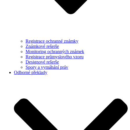
Registrace ochranné známky
Známkové rešerše
Monitoring ochranných známek
Registrace průmyslového vzoru
Designové rešerše
Spory a vymáhání práv
Odborné překlady