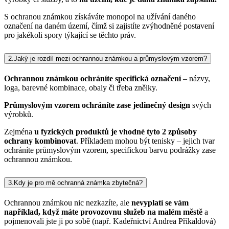
S ochranou známkou získáváte monopol na užívání daného
označení na daném území, čímž si zajistíte zvýhodněné postavení
pro jakékoli spory týkající se těchto práv.
2.
Jaký je rozdíl mezi ochrannou známkou a průmyslovým vzorem?
Ochrannou známkou ochráníte specifická označení
– názvy,
loga, barevné kombinace, obaly či třeba znělky.
Průmyslovým vzorem ochráníte zase jedinečný design
svých
výrobků.
Zejména
u fyzických produktů je vhodné tyto 2 způsoby
ochrany kombinovat
. Příkladem mohou být tenisky – jejich tvar
ochráníte průmyslovým vzorem, specifickou barvu podrážky zase
ochrannou známkou.
3.
Kdy je pro mě ochranná známka zbytečná?
Ochrannou známkou nic nezkazíte, ale
nevyplatí se vám
například, když máte provozovnu služeb na malém městě
a
pojmenovali jste ji po sobě (např. Kadeřnictví Andrea Příkaldová)