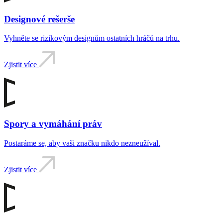
Designové rešerše
Vyhněte se rizikovým designům ostatních hráčů na trhu.
Zjistit více
Spory a vymáhání práv
Postaráme se, aby vaši značku nikdo nezneužíval.
Zjistit více