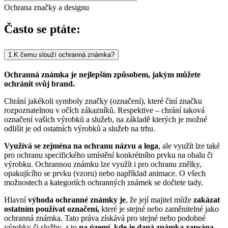
Ochrana značky a designu
Často se ptáte:
1.
K čemu slouží ochranná známka?
Ochranná známka je nejlepším způsobem, jakým můžete
ochránit svůj brand.
Chrání jakékoli symboly značky (označení), které činí značku
rozpoznatelnou v očích zákazníků. Respektive – chrání taková
označení vašich výrobků a služeb, na základě kterých je možné
odlišit je od ostatních výrobků a služeb na trhu.
Využívá se zejména na ochranu názvu a loga
, ale využít lze také
pro ochranu specifického umístění konkrétního prvku na obalu či
výrobku. Ochrannou známku lze využít i pro ochranu znělky,
opakujícího se prvku (vzoru) nebo například animace. O všech
možnostech a kategoriích ochranných známek se dočtete tady.
Hlavní
výhoda ochranné známky je
, že její majitel může
zakázat
ostatním používat
označení,
které je stejné nebo zaměnitelné jako
ochranná známka. Tato práva získává pro stejné nebo podobné
výrobky či služby, a to
na území, kde je daná známka zapsána.