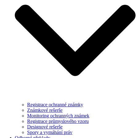
Registrace ochranné známky
Známkové rešerše
Monitoring ochranných známek
Registrace průmyslového vzoru
Designové rešerše
Spory a vymáhání práv
Odborné překlady