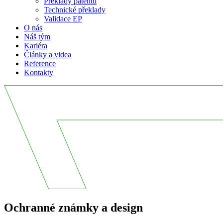
Překlady patentů
Technické překlady
Validace EP
O nás
Náš tým
Kariéra
Články a videa
Reference
Kontakty
Ochranné známky a design