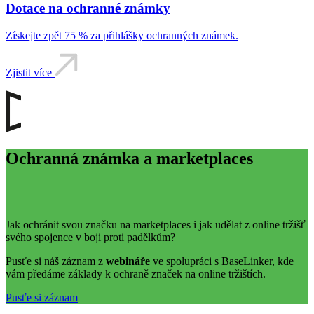
Dotace na ochranné známky
Získejte zpět 75 % za přihlášky ochranných známek.
Zjistit více
Ochranná známka a marketplaces
Jak ochránit svou značku na marketplaces i jak udělat z online tržišť
svého spojence v boji proti padělkům?
Pusťe si náš záznam z
webináře
ve spolupráci s BaseLinker, kde
vám předáme základy k ochraně značek na online tržištích.
Pusťe si záznam