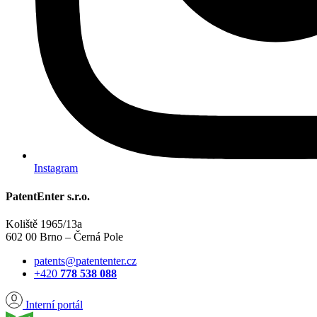
Instagram
PatentEnter s.r.o.
Koliště 1965/13a
602 00 Brno – Černá Pole
patents@patententer.cz
+420
778 538 088
Interní portál