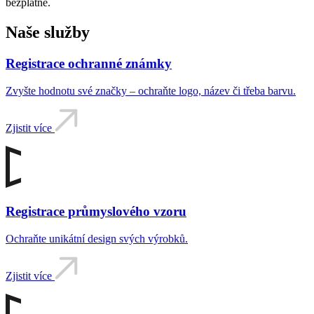
bezplatně.
Naše služby
Registrace ochranné známky
Zvyšte hodnotu své značky – ochraňte logo, název či třeba barvu.
Zjistit více
Registrace průmyslového vzoru
Ochraňte unikátní design svých výrobků.
Zjistit více