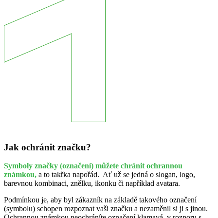
Jak ochránit značku?
Symboly značky (označení) můžete chránit ochrannou
známkou,
a to takřka napořád. Ať už se jedná o slogan, logo,
barevnou kombinaci, znělku, ikonku či například avatara.
Podmínkou je, aby byl zákazník na základě takového označení
(symbolu) schopen rozpoznat vaši značku a nezaměnil si ji s jinou.
Ochrannou známkou neochráníte označení klamavá, v rozporu s