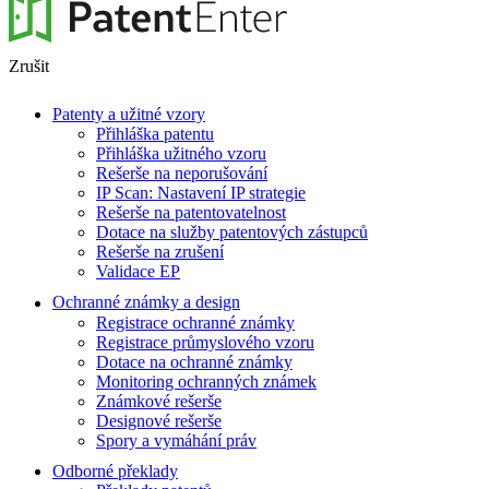
Zrušit
Patenty a užitné vzory
Přihláška patentu
Přihláška užitného vzoru
Rešerše na neporušování
IP Scan: Nastavení IP strategie
Rešerše na patentovatelnost
Dotace na služby patentových zástupců
Rešerše na zrušení
Validace EP
Ochranné známky a design
Registrace ochranné známky
Registrace průmyslového vzoru
Dotace na ochranné známky
Monitoring ochranných známek
Známkové rešerše
Designové rešerše
Spory a vymáhání práv
Odborné překlady