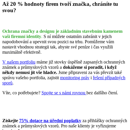
Až 20 % hodnoty firem tvoří značka, chráníte tu
svou?
Ochrana značky a designu je základním stavebním kamenem
vaší firemní identity
.
S ní můžete ostatním zabránit v jejich
napodobování a upevnit svou pozici na trhu. Pomůžeme vám
nastavit vhodnou strategii tak, abyste své peníze i čas využili
maximálně efektivně.
V našem portfoliu
máme již stovky úspěšně zapsaných ochranných
známek a průmyslových vzorů a
dokážeme si poradit, i když
někdy nemusí jít vše hladce.
Jsme připraveni za vás převzít také
správu vašeho portfolia, zajistit
monitoring práv
i
řešení případných
sporů
.
Víte, co potřebujete?
Spojte se s námi rovnou
bez dalšího čtení.
Získejte
75% dotace na úřední poplatky
za přihlášky ochranných
známek a průmyslových vzorů. Pro naše klienty je vyřizujeme