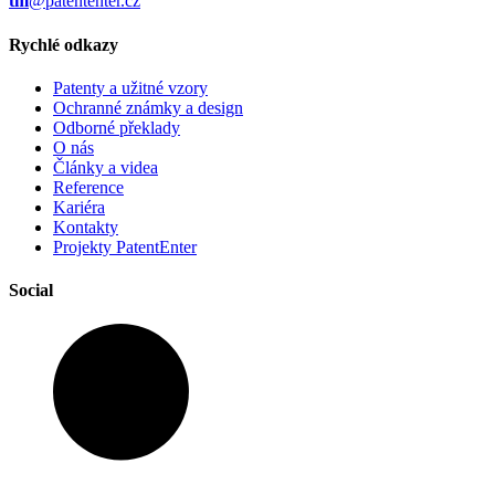
tm
@patententer.cz
Rychlé odkazy
Patenty a užitné vzory
Ochranné známky a design
Odborné překlady
O nás
Články a videa
Reference
Kariéra
Kontakty
Projekty PatentEnter
Social