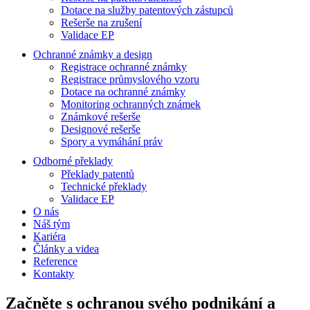
Dotace na služby patentových zástupců
Rešerše na zrušení
Validace EP
Ochranné známky a design
Registrace ochranné známky
Registrace průmyslového vzoru
Dotace na ochranné známky
Monitoring ochranných známek
Známkové rešerše
Designové rešerše
Spory a vymáhání práv
Odborné překlady
Překlady patentů
Technické překlady
Validace EP
O nás
Náš tým
Kariéra
Články a videa
Reference
Kontakty
Začněte s ochranou svého podnikání a