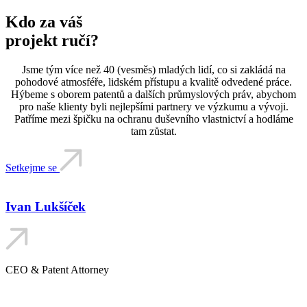
Kdo za váš
projekt ručí?
Jsme tým více než 40 (vesměs) mladých lidí, co si zakládá na
pohodové atmosféře, lidském přístupu a kvalitě odvedené práce.
Hýbeme s oborem patentů a dalších průmyslových práv, abychom
pro naše klienty byli nejlepšími partnery ve výzkumu a vývoji.
Patříme mezi špičku na ochranu duševního vlastnictví a hodláme
tam zůstat.
Setkejme se
Ivan Lukšíček
CEO & Patent Attorney