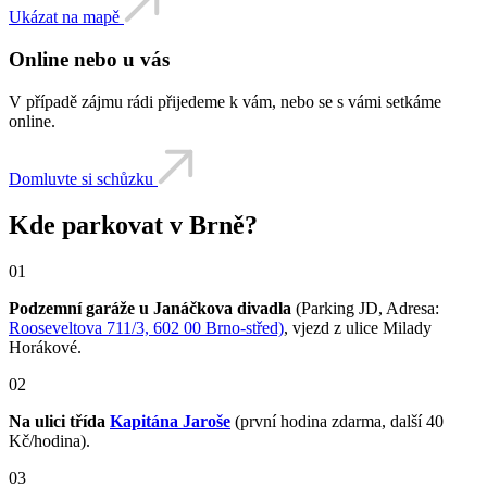
Ukázat na mapě
Online nebo u vás
V případě zájmu rádi přijedeme k vám, nebo se s vámi setkáme
online.
Domluvte si schůzku
Kde parkovat v Brně?
01
Podzemní garáže u Janáčkova divadla
(Parking JD, Adresa:
Rooseveltova 711/3, 602 00 Brno-střed)
, vjezd z ulice Milady
Horákové.
02
Na ulici třída
Kapitána Jaroše
(první hodina zdarma, další 40
Kč/hodina).
03