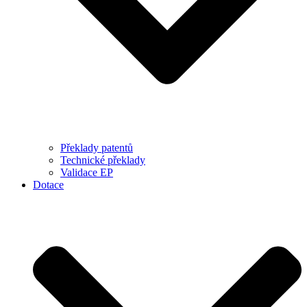
Překlady patentů
Technické překlady
Validace EP
Dotace