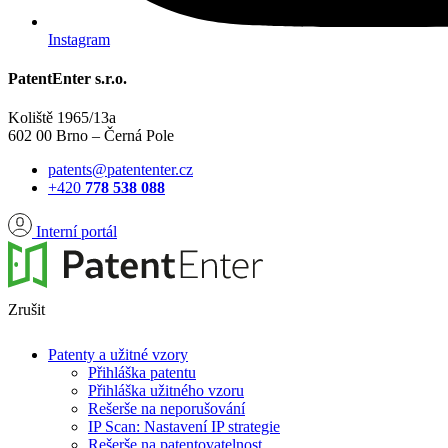
Instagram
PatentEnter s.r.o.
Koliště 1965/13a
602 00 Brno – Černá Pole
patents@patententer.cz
+420
778 538 088
Interní portál
Zrušit
Patenty a užitné vzory
Přihláška patentu
Přihláška užitného vzoru
Rešerše na neporušování
IP Scan: Nastavení IP strategie
Rešerše na patentovatelnost