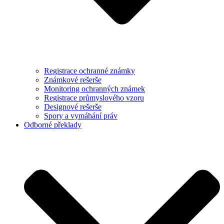
Registrace ochranné známky
Známkové rešerše
Monitoring ochranných známek
Registrace průmyslového vzoru
Designové rešerše
Spory a vymáhání práv
Odborné překlady