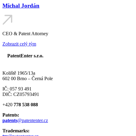
Michal Jordán
CEO & Patent Attorney
Zobrazit celý tým
PatentEnter s.r.o.
Koliště 1965/13a
602 00 Brno – Černá Pole
IČ: 057 93 491
DIČ: CZ05793491
+420
778 538 088
Patents:
patents
@patententer.cz
Trademarks: