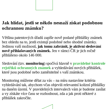
Jak hlídat, jestli se někdo nesnaží získat podobnou
ochrannou známku?
Většina patentových úřadů zapíše nově podané přihlášky známek
bez ohledu na to, jestli existují podobné nebo shodné známky.
Jedinou vaší možností,
jak tomu zabránit, je aktivní sledování
nově přihlašovaných známek.
Jen v rámci ČR je jich ročně
přihlášeno okolo 146 000.
Sledování (tzv.
monitoring
) spočívá hlavně v
pravidelné kontrole
rejstříků ochranných známek
a vyhledávání nových přihlášek,
které jsou podobné nebo zaměnitelné s vaší známkou.
Monitoring můžeme dělat za vás – na míru nastavíme kritéria
vyhledávání tak, abychom včas objevili relevantní kolizní přihlášky
na daném území. V pravidelných intervalech vám je budeme zasílat
a vy získáte více času se rozhodnout, zda a jak proti některé z
přihlášek zakročíte.