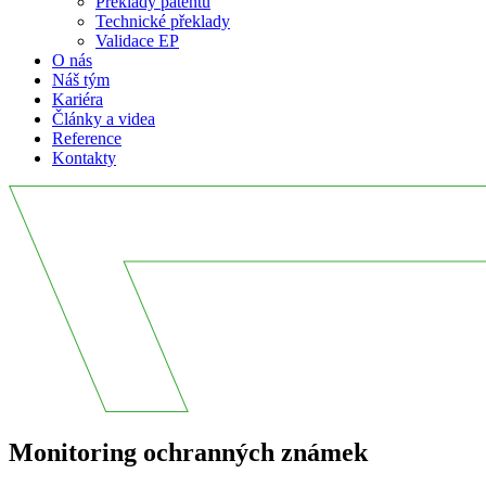
Překlady patentů
Technické překlady
Validace EP
O nás
Náš tým
Kariéra
Články a videa
Reference
Kontakty
Monitoring ochranných známek