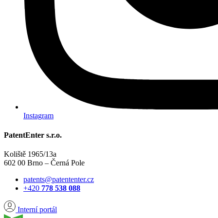
Instagram
PatentEnter s.r.o.
Koliště 1965/13a
602 00 Brno – Černá Pole
patents@patententer.cz
+420
778 538 088
Interní portál