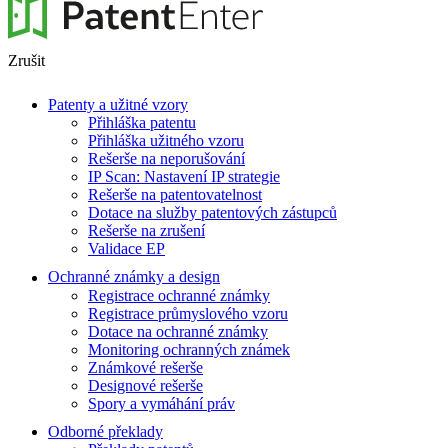
Zrušit
Patenty a užitné vzory
Přihláška patentu
Přihláška užitného vzoru
Rešerše na neporušování
IP Scan: Nastavení IP strategie
Rešerše na patentovatelnost
Dotace na služby patentových zástupců
Rešerše na zrušení
Validace EP
Ochranné známky a design
Registrace ochranné známky
Registrace průmyslového vzoru
Dotace na ochranné známky
Monitoring ochranných známek
Známkové rešerše
Designové rešerše
Spory a vymáhání práv
Odborné překlady