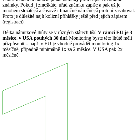
známky. Pokud ji zmeškáte, úřad známku zapíše a pak už je
mnohem složitější a časově i finančně náročnější proti ní zasahovat.
Proto je důležité najít kolizní přihlášky ještě před jejich zápisem
(registrací).
Délka námitkové lhůty se v různých státech liší.
V rámci EU je 3
měsíce, v USA pouhých 30 dní.
Monitoring byste této lhůtě měli
přizpůsobit – např. v EU je vhodné provádět monitoring 1x
měsíčně, případně minimálně 1x za 2 měsíce. V USA pak 2x
měsíčně.