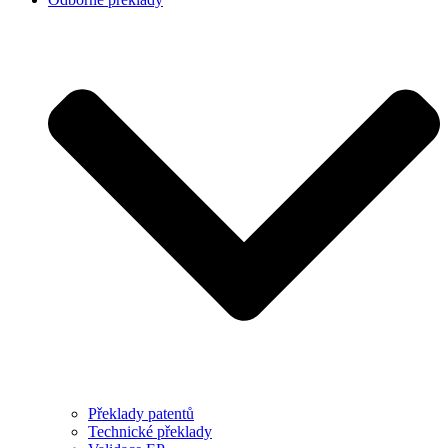
Překlady patentů
Technické překlady