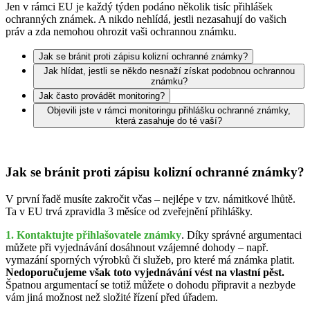
Jen v rámci EU je každý týden podáno několik tisíc přihlášek
ochranných známek. A nikdo nehlídá, jestli nezasahují do vašich
práv a zda nemohou ohrozit vaši ochrannou známku.
Jak se bránit proti zápisu kolizní ochranné známky?
Jak hlídat, jestli se někdo nesnaží získat podobnou ochrannou
známku?
Jak často provádět monitoring?
Objevili jste v rámci monitoringu přihlášku ochranné známky,
která zasahuje do té vaší?
Jak se bránit proti zápisu kolizní ochranné známky?
V první řadě musíte zakročit včas – nejlépe v tzv. námitkové lhůtě.
Ta v EU trvá zpravidla 3 měsíce od zveřejnění přihlášky.
1. Kontaktujte přihlašovatele známky
. Díky správné argumentaci
můžete při vyjednávání dosáhnout vzájemné dohody – např.
vymazání sporných výrobků či služeb, pro které má známka platit.
Nedoporučujeme však toto vyjednávání vést na vlastní pěst.
Špatnou argumentací se totiž můžete o dohodu připravit a nezbyde
vám jiná možnost než složité řízení před úřadem.