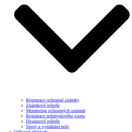
Registrace ochranné známky
Známkové rešerše
Monitoring ochranných známek
Registrace průmyslového vzoru
Designové rešerše
Spory a vymáhání práv
Odborné překlady