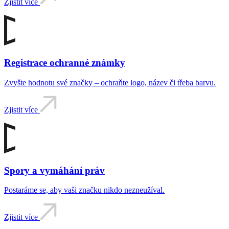
Zjistit více
Registrace ochranné známky
Zvyšte hodnotu své značky – ochraňte logo, název či třeba barvu.
Zjistit více
Spory a vymáhání práv
Postaráme se, aby vaši značku nikdo nezneužíval.
Zjistit více