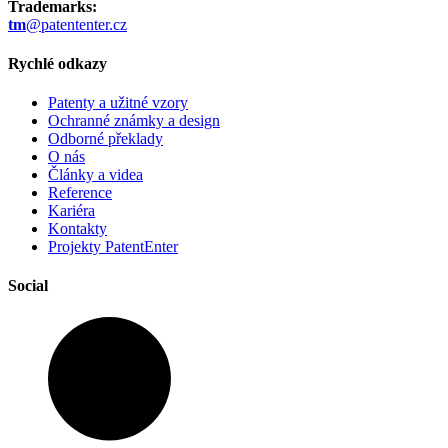
Trademarks:
tm
@patententer.cz
Rychlé odkazy
Patenty a užitné vzory
Ochranné známky a design
Odborné překlady
O nás
Články a videa
Reference
Kariéra
Kontakty
Projekty PatentEnter
Social