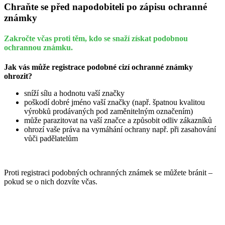
Chraňte se před napodobiteli po zápisu ochranné
známky
Zakročte včas proti těm, kdo se snaží získat podobnou
ochrannou známku.
Jak vás může registrace podobné cizí ochranné známky
ohrozit?
sníží sílu a hodnotu vaší značky
poškodí dobré jméno vaší značky (např. špatnou kvalitou
výrobků prodávaných pod zaměnitelným označením)
může parazitovat na vaší značce a způsobit odliv zákazníků
ohrozí vaše práva na vymáhání ochrany např. při zasahování
vůči padělatelům
Proti registraci podobných ochranných známek se můžete bránit –
pokud se o nich dozvíte včas.