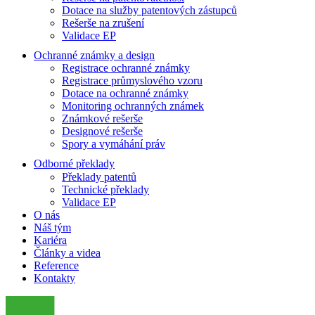
Dotace na služby patentových zástupců
Rešerše na zrušení
Validace EP
Ochranné známky a design
Registrace ochranné známky
Registrace průmyslového vzoru
Dotace na ochranné známky
Monitoring ochranných známek
Známkové rešerše
Designové rešerše
Spory a vymáhání práv
Odborné překlady
Překlady patentů
Technické překlady
Validace EP
O nás
Náš tým
Kariéra
Články a videa
Reference
Kontakty