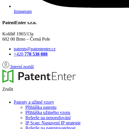
Instagram
PatentEnter s.r.o.
Koliště 1965/13a
602 00 Brno – Černá Pole
patents@patententer.cz
+420
778 538 088
Interní portál
Zrušit
Patenty a užitné vzory
Přihláška patentu
Přihláška užitného vzoru
Rešerše na neporušování
IP Scan: Nastavení IP strategie
Rešerše na patentovatelnost