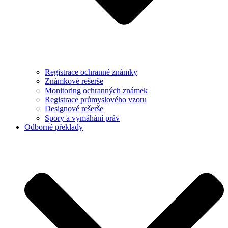
Registrace ochranné známky
Známkové rešerše
Monitoring ochranných známek
Registrace průmyslového vzoru
Designové rešerše
Spory a vymáhání práv
Odborné překlady