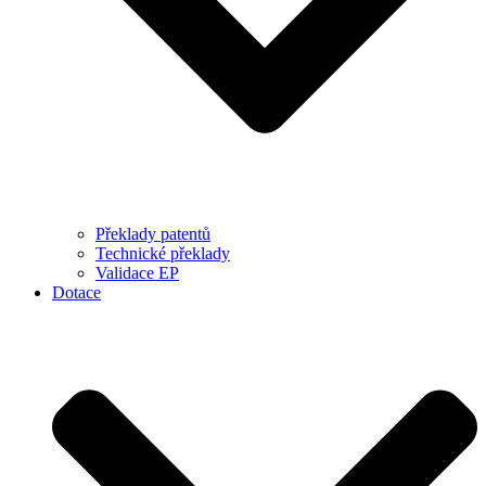
Překlady patentů
Technické překlady
Validace EP
Dotace