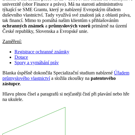
univerzitě (obor Finance a právo). Má na starosti administrativu
týkající se SME Grantu, který je nabízený Evropským úřadem
duševního vlastnictví. Tady využívá své znalosti jak z oblasti práva,
tak financí. Mimo to pomáhá našim klientům s přihlašováním
ochranných známek
a
průmyslových vzorů
primárně na území
České republiky, Slovenska a Evropské unie.
Zaměření:
Registrace ochranné známky
Dotace
Spory a vymáhání práv
Blanka úspěšně dokončila Specializační studium nabízené
Úřadem
průmyslového vlastnictví
a složila zkoušky na
patentového
zástupce
.
Hlavu plnou čísel a paragrafů si nejčastěji čistí při plavání nebo hře
na ukulele.