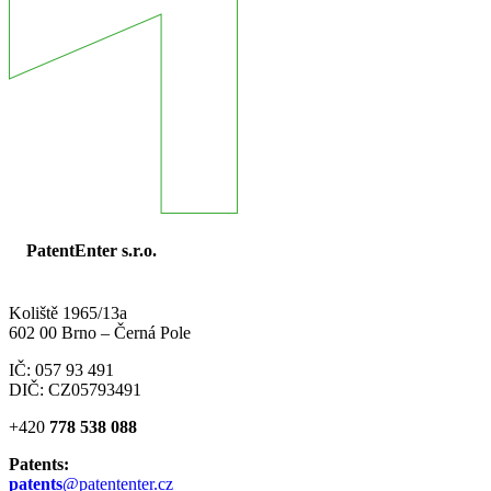
PatentEnter s.r.o.
Koliště 1965/13a
602 00 Brno – Černá Pole
IČ: 057 93 491
DIČ: CZ05793491
+420
778 538 088
Patents:
patents
@patententer.cz