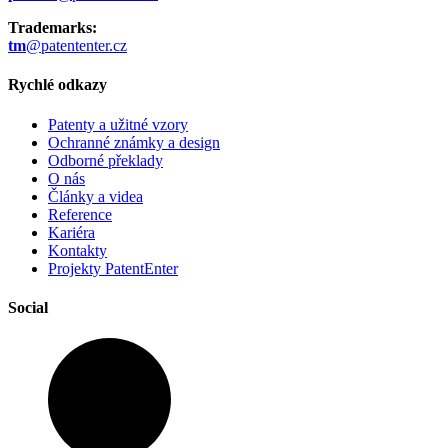
Trademarks:
tm
@patententer.cz
Rychlé odkazy
Patenty a užitné vzory
Ochranné známky a design
Odborné překlady
O nás
Články a videa
Reference
Kariéra
Kontakty
Projekty PatentEnter
Social