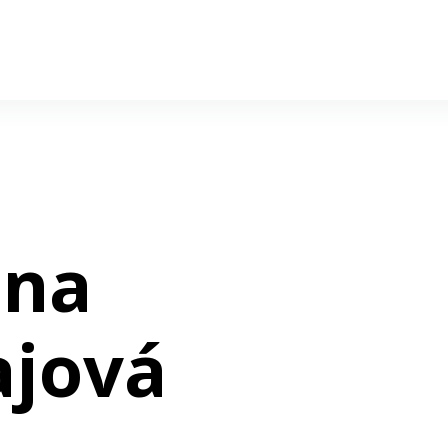
ana
ajová