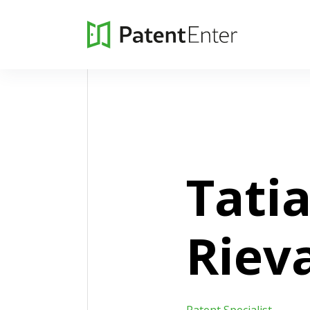
Tati
Riev