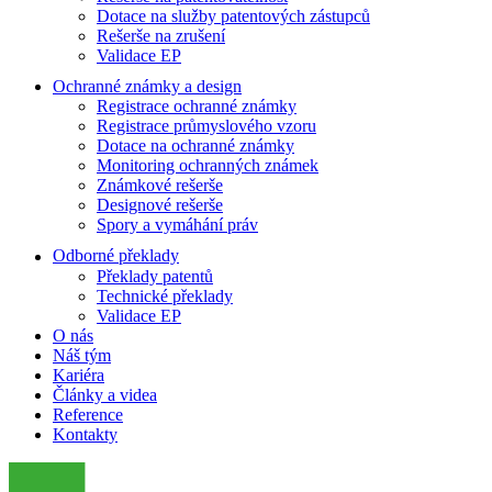
Dotace na služby patentových zástupců
Rešerše na zrušení
Validace EP
Ochranné známky a design
Registrace ochranné známky
Registrace průmyslového vzoru
Dotace na ochranné známky
Monitoring ochranných známek
Známkové rešerše
Designové rešerše
Spory a vymáhání práv
Odborné překlady
Překlady patentů
Technické překlady
Validace EP
O nás
Náš tým
Kariéra
Články a videa
Reference
Kontakty