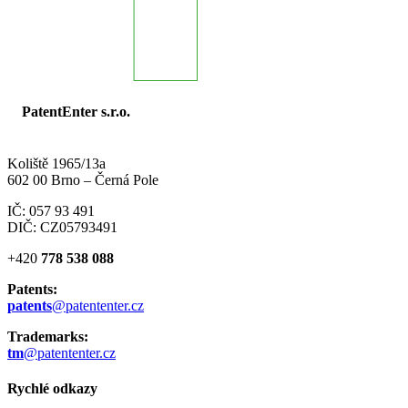
PatentEnter s.r.o.
Koliště 1965/13a
602 00 Brno – Černá Pole
IČ: 057 93 491
DIČ: CZ05793491
+420
778 538 088
Patents:
patents
@patententer.cz
Trademarks:
tm
@patententer.cz
Rychlé odkazy