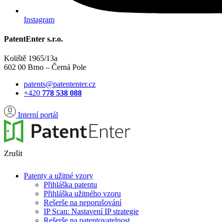
Instagram
PatentEnter s.r.o.
Koliště 1965/13a
602 00 Brno – Černá Pole
patents@patententer.cz
+420
778 538 088
Interní portál
Zrušit
Patenty a užitné vzory
Přihláška patentu
Přihláška užitného vzoru
Rešerše na neporušování
IP Scan: Nastavení IP strategie
Rešerše na patentovatelnost