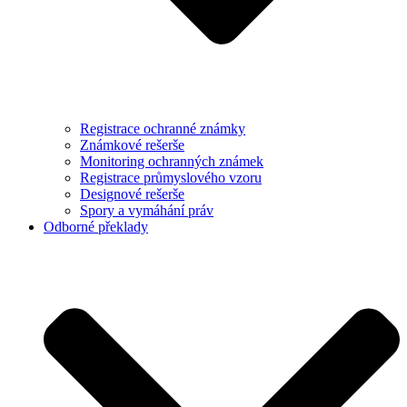
Registrace ochranné známky
Známkové rešerše
Monitoring ochranných známek
Registrace průmyslového vzoru
Designové rešerše
Spory a vymáhání práv
Odborné překlady