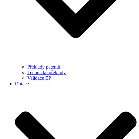
Překlady patentů
Technické překlady
Validace EP
Dotace