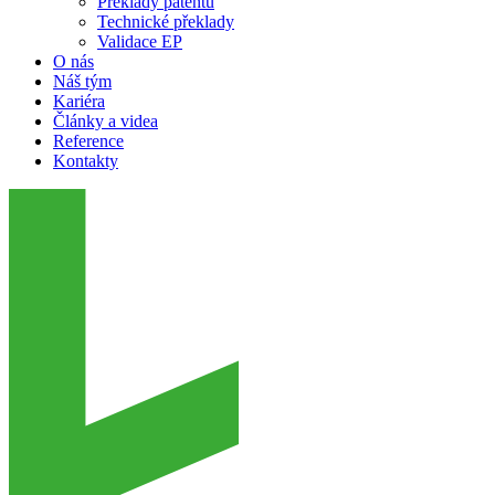
Překlady patentů
Technické překlady
Validace EP
O nás
Náš tým
Kariéra
Články a videa
Reference
Kontakty