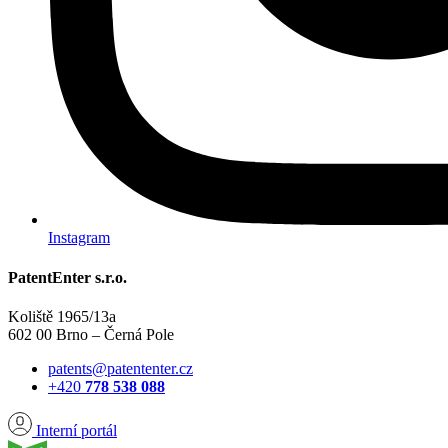
Instagram
PatentEnter s.r.o.
Koliště 1965/13a
602 00 Brno – Černá Pole
patents@patententer.cz
+420
778 538 088
Interní portál