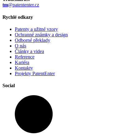
tm
@patententer.cz
Rychlé odkazy
Patenty a užitné vzory
Ochranné známky a design
Odborné překlady
O nás
Články a videa
Reference
Kariéra
Kontakty
Projekty PatentEnter
Social