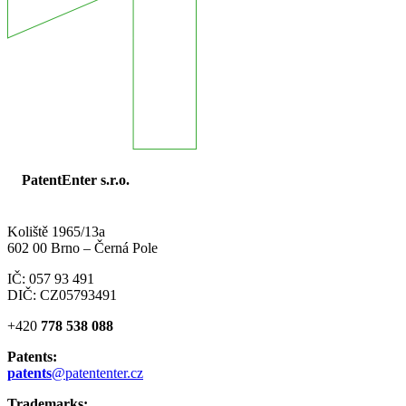
PatentEnter s.r.o.
Koliště 1965/13a
602 00 Brno – Černá Pole
IČ: 057 93 491
DIČ: CZ05793491
+420
778 538 088
Patents:
patents
@patententer.cz
Trademarks: