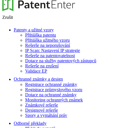
Zrušit
Patenty a užitné vzory
Přihláška patentu
Přihláška užitného vzoru
Rešerše na neporušování
IP Scan: Nastavení IP strategie
Rešerše na patentovatelnost
Dotace na služby patentových zástupců
Rešerše na zrušení
Validace EP
Ochranné známky a design
Registrace ochranné známky
Registrace průmyslového vzoru
Dotace na ochranné známky
Monitoring ochranných známek
Známkové rešerše
Designové rešerše
Spory a vymáhání práv
Odborné překlady