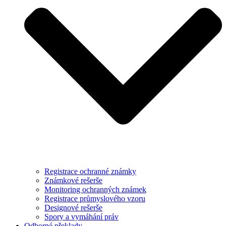
Registrace ochranné známky
Známkové rešerše
Monitoring ochranných známek
Registrace průmyslového vzoru
Designové rešerše
Spory a vymáhání práv
Odborné překlady